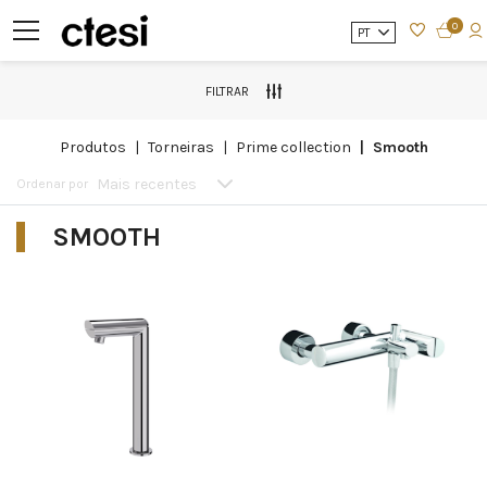
0
PT
FILTRAR
produtos
torneiras
prime collection
smooth
Mais recentes
Ordenar por
SMOOTH