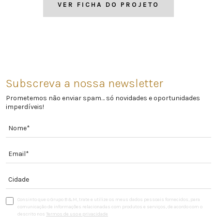
VER FICHA DO PROJETO
Subscreva a nossa newsletter
Prometemos não enviar spam… só novidades e oportunidades
imperdíveis!
Consinto que o Grupo B&M, trate e utilize os meus dados pessoais fornecidos, para
comunicação de informações relacionadas com produtos e serviços, de acordo com o
descrito nos
Termos de uso e privacidade