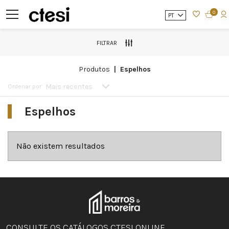
0
PT
FILTRAR
produtos
espelhos
Mais recentes
Ordenar por
Espelhos
Não existem resultados
CONSULTE OS CATÁLOGOS CTESI ONLINE