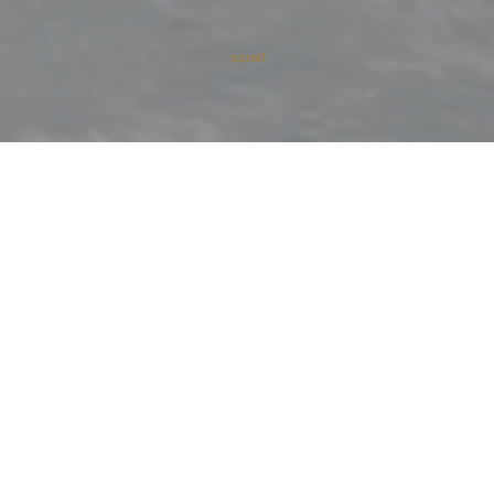
scroll
 O SEU
Na CTESI, cada móvel de casa
sanitária e espelho é conceb
SOLUÇÕES À
inovação. Combinamos materi
criar soluções que responde
que procuram o melhor para 
Transforme a casa de banho n
com produtos pensados para 