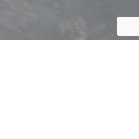
 de banho, torneira, cabine e base de duche, louça
ido para elevar os padrões de qualidade, design e
ais de excelência, funcionalidade e durabilidade para
m às necessidades de profissionais e consumidores
os seus projetos.
um espaço de sofisticação, conforto e personalidade
perdurar. CTESI- Excelência nunca é um detalhe!