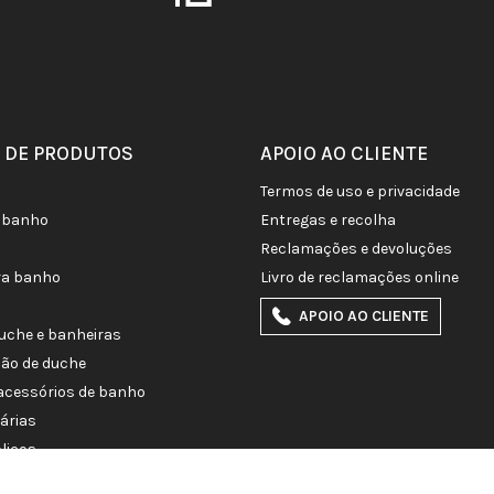
 DE PRODUTOS
APOIO AO CLIENTE
termos de uso e privacidade
de banho
entregas e recolha
reclamações e devoluções
ra banho
livro de reclamações online
APOIO AO CLIENTE
duche e banheiras
ção de duche
e acessórios de banho
tárias
licos