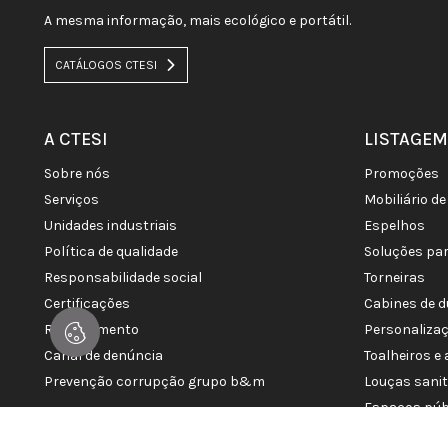
A mesma informação, mais ecológico e portátil.
CATÁLOGOS CTESI
A CTESI
LISTAGEM
sobre nós
promoções
serviços
mobiliário 
unidades industriais
espelhos
política de qualidade
soluções pa
responsabilidade social
torneiras
certificações
cabines de 
recrutamento
personaliza
canal de denúncia
toalheiros 
prevenção corrupção grupo b&m
louças sani
espaços púb