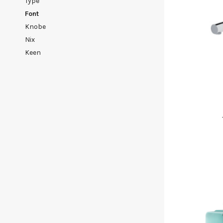
type
font
knobe
nix
keen