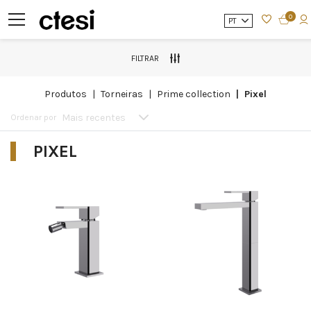
0
PT
FILTRAR
produtos
torneiras
prime collection
pixel
Mais recentes
Ordenar por
PIXEL