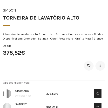
SMOOTH
TORNEIRA DE LAVATÓRIO ALTO
A torneira de lavatório alto Smooth tem formas cilíndricas suaves e fluídas.
Disponível em: Cromado | Satinox | Ouro | Preto Mate | Grafite Mate | Bronze
Desde
375,52€
Opções disponíveis:
CROMADO
375.52 €
CT2502020
SATINOX
507.01 €