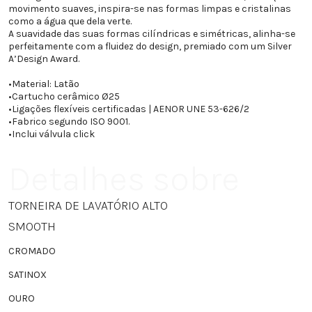
movimento suaves, inspira-se nas formas limpas e cristalinas
como a água que dela verte.
A suavidade das suas formas cilíndricas e simétricas, alinha-se
perfeitamente com a fluidez do design, premiado com um Silver
A’Design Award.
•
Material: Latão
•
Cartucho cerâmico Ø25
•
Ligações flexíveis certificadas | AENOR UNE 53-626/2
•
Fabrico segundo ISO 9001.
•
Inclui válvula click
Detalhes sobre
TORNEIRA DE LAVATÓRIO ALTO
SMOOTH
CROMADO
SATINOX
OURO