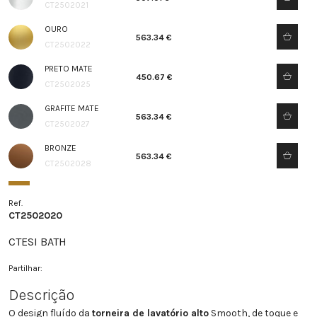
CT2502021
OURO
563.34 €
CT2502022
PRETO MATE
450.67 €
CT2502025
GRAFITE MATE
563.34 €
CT2502027
BRONZE
563.34 €
CT2502028
Ref.
CT2502020
CTESI BATH
Partilhar:
Descrição
O design fluído da
torneira de lavatório alto
Smooth, de toque e