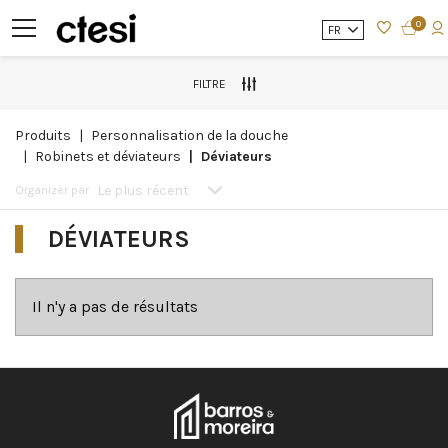
0
FR
FILTRE
produits
personnalisation de la douche
robinets et déviateurs
déviateurs
Le plus récent
Organizer par
DÉVIATEURS
Il n'y a pas de résultats