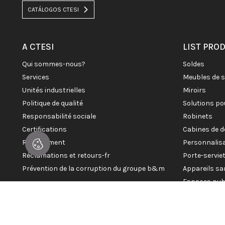
CATÁLOGOS CTESI
A CTESI
LIST PRO
qui sommes-nous?
soldes
services
meubles de 
unités industrielles
miroirs
politique de qualité
solutions po
responsabilité sociale
robinets
certifications
cabines de 
recrutement
personnalis
réclamations et retours-fr
porte-servi
prévention de la corruption du groupe b&m
appareils sa
espaces pub
© 2026 CTESI. Tous droits réservés.