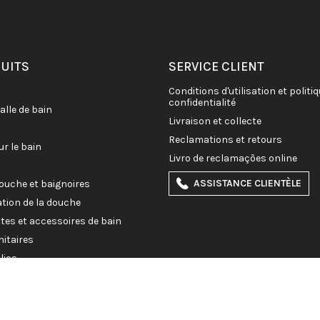
DUITS
SERVICE CLIENT
conditions d'utilisation et politique de
confidentialité
salle de bain
livraison et collecte
reclamations et retours
ur le bain
livro de reclamações online
ASSISTANCE CLIENTÈLE
douche et baignoires
ation de la douche
ettes et accessoires de bain
nitaires
lics