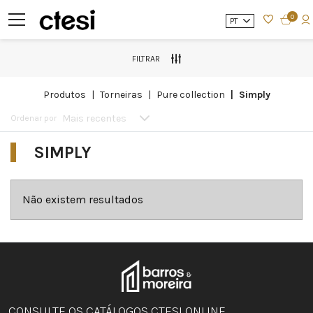
0
PT
FILTRAR
produtos
torneiras
pure collection
simply
Mais recentes
Ordenar por
SIMPLY
Não existem resultados
CONSULTE OS CATÁLOGOS CTESI ONLINE