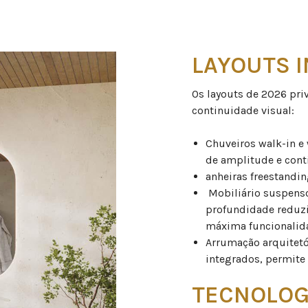
LAYOUTS I
Os layouts de 2026 pri
continuidade visual:
Chuveiros walk-in e
de amplitude e cont
anheiras freestandi
Mobiliário suspens
profundidade reduzid
máxima funcionali
Arrumação arquitetó
integrados, permite
TECNOLOG