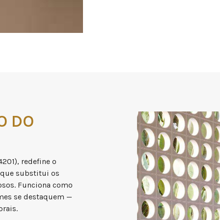
O DO
201), redefine o
 que substitui os
nosos. Funciona como
lumes se destaquem —
rais.