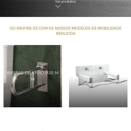
Ver produtos
OU INSPIRE-SE COM OS NOSSOS MODELOS DE MOBILIDADE
REDUZIDA
BARRAS DE APOIO Ø35 M
HANDICAPPED
M