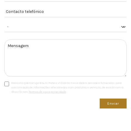
Consinto que o Grupo B&M, trate e utilize os meus dados pessoais fornecidos, para
comunicação de informações relacionadas com produtos e serviços, de acordo com o
descrito nos
Termos de uso e privacidade
Enviar