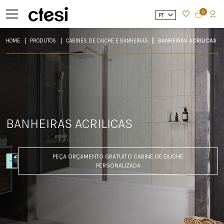
0
PT
HOME
PRODUTOS
CABINES DE DUCHE E BANHEIRAS
BANHEIRAS ACRILICAS
BANHEIRAS ACRILICAS
PEÇA ORÇAMENTO GRATUITO CABINE DE DUCHE
PERSONALIZADA