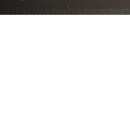
Encontre a solução perfeita para si
OU
IGNIS