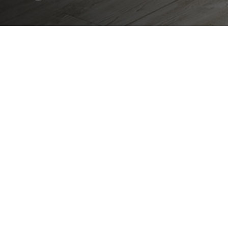
Encontre a solução perfeita para si
OU INSPIR
SKIM