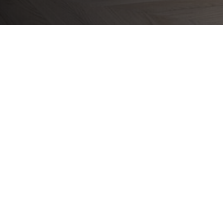
Encontre a solução perfeita para si
OU 
LAKUAR